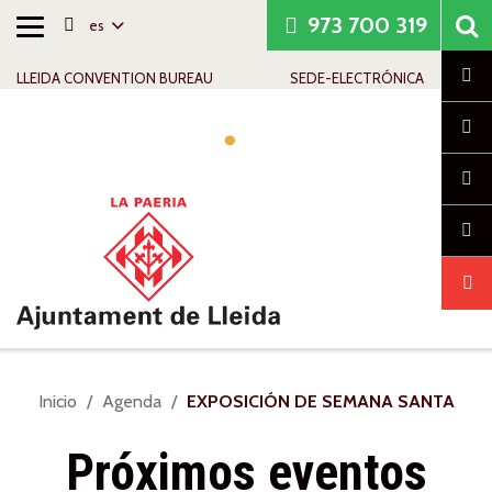
973 700 319
es
Alternar
Saltar al contenido
Saltar a la navegación
Información de contacto
navegación
Cl
LLEIDA CONVENTION BUREAU
SEDE-ELECTRÓNICA
Alte
nav
Usted
Inicio
Agenda
EXPOSICIÓN DE SEMANA SANTA
está
aquí:
Próximos eventos