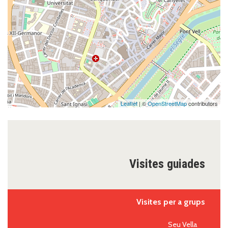
Leaflet
| ©
OpenStreetMap
contributors
Visites guiades
Visites per a grups
Seu Vella