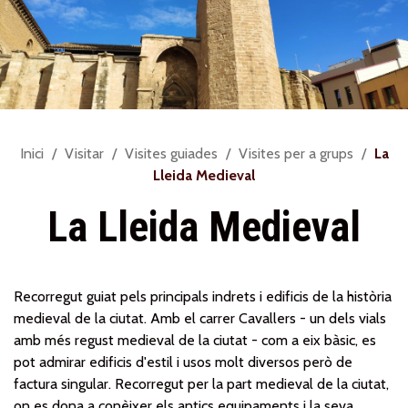
Sou
Inici
Visitar
Visites guiades
Visites per a grups
La
a:
Lleida Medieval
La Lleida Medieval
Recorregut guiat pels principals indrets i edificis de la història
medieval de la ciutat. Amb el carrer Cavallers - un dels vials
amb més regust medieval de la ciutat - com a eix bàsic, es
pot admirar edificis d'estil i usos molt diversos però de
factura singular. Recorregut per la part medieval de la ciutat,
on es dona a conèixer els antics equipaments i la seva