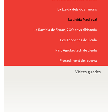
La Lleida dels dos Turons
La Lleida Medieval
La Rambla de Ferran, 200 anys d'història
Les Adoberies de Lleida
Parc Agrobiotech de Lleida
Procediment de reserva
Visites guiades