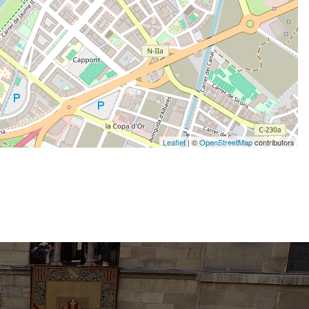
Leaflet
| ©
OpenStreetMap
contributors