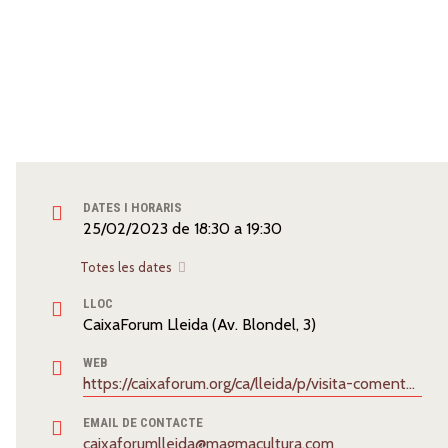
DATES I HORARIS
25/02/2023
de
18:30
a
19:30
Totes les dates
LLOC
CaixaForum Lleida (Av. Blondel, 3)
WEB
https://caixaforum.org/ca/lleida/p/visita-comentada-pixar_a85842810
EMAIL DE CONTACTE
caixaforumlleida@magmacultura.com