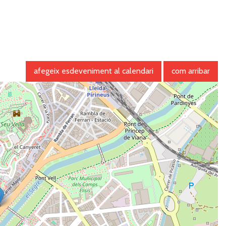
afegeix esdeveniment al calendari
com arribar