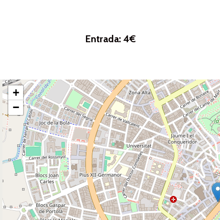
Entrada: 4€
+
−