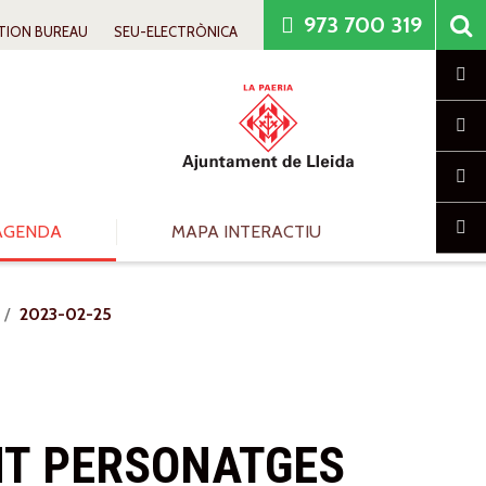
973 700 319
TION BUREAU
SEU-ELECTRÒNICA
Cl
AGENDA
MAPA INTERACTIU
2023-02-25
NT PERSONATGES