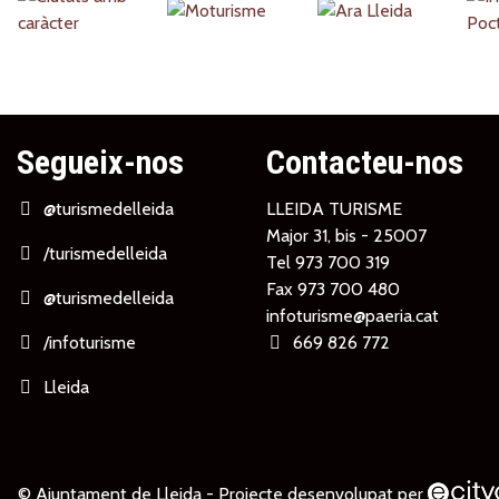
Partners
Segueix-nos
Contacteu-nos
@turismedelleida
LLEIDA TURISME
Major 31, bis - 25007
/turismedelleida
Tel
973 700 319
Fax 973 700 480
@turismedelleida
infoturisme@paeria.cat
/infoturisme
669 826 772
Lleida
© Ajuntament de Lleida -
Projecte desenvolupat per