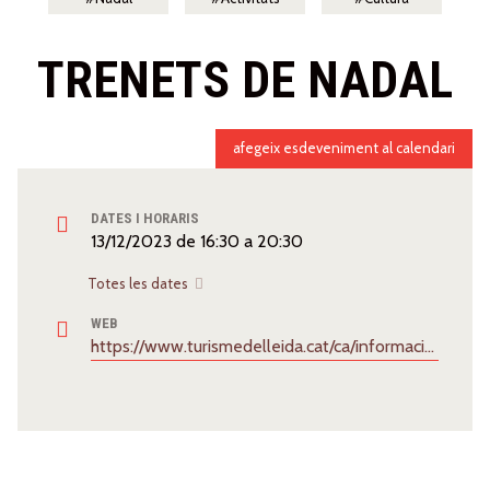
TRENETS DE NADAL
afegeix esdeveniment al calendari
DATES I HORARIS
13/12/2023
de
16:30
a
20:30
Totes les dates
WEB
https://www.turismedelleida.cat/ca/informacio-util/trenets-de-nadal.pdf