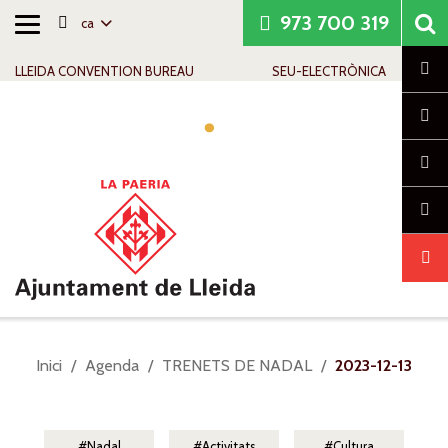
973 700 319
ca
Alternar
Saltar al contingut
Saltar a la navegació
Informació de contacte
navegació
Cl
LLEIDA CONVENTION BUREAU
SEU-ELECTRÒNICA
Alte
nave
Sou
Inici
Agenda
TRENETS DE NADAL
2023-12-13
a:
Nadal
Activitats
Cultura