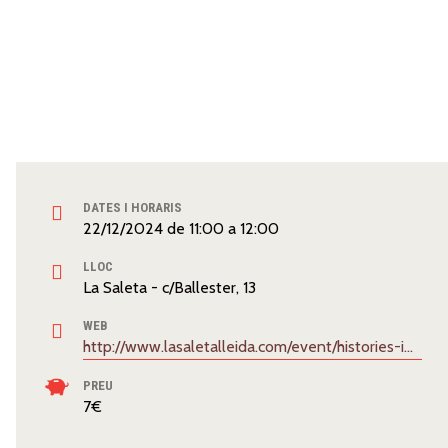
DATES I HORARIS
22/12/2024
de
11:00
a
12:00
LLOC
La Saleta - c/Ballester, 13
WEB
http://www.lasaletalleida.com/event/histories-improssibles/
PREU
7€