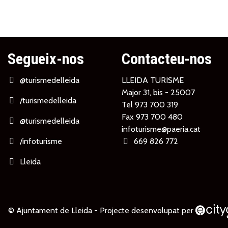
Segueix-nos
Contacteu-nos
@turismedelleida
LLEIDA TURISME
Major 31, bis - 25007
/turismedelleida
Tel
973 700 319
Fax 973 700 480
@turismedelleida
infoturisme@paeria.cat
/infoturisme
669 826 772
Lleida
© Ajuntament de Lleida -
Projecte desenvolupat per