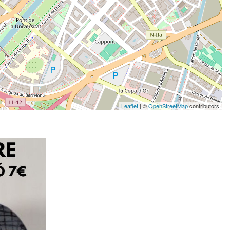
Leaflet
| ©
OpenStreetMap
contributors