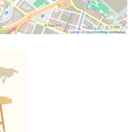
Leaflet
| ©
OpenStreetMap
contributors