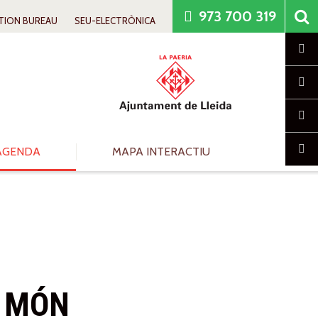
973 700 319
TION BUREAU
SEU-ELECTRÒNICA
Cl
AGENDA
MAPA INTERACTIU
L MÓN