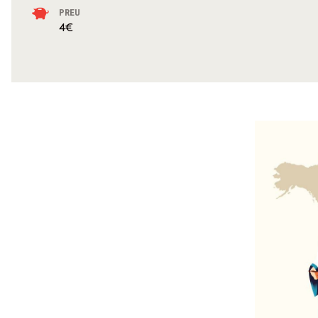
PREU
4€