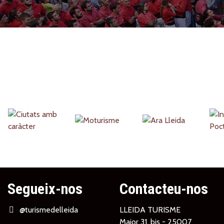
Partners
Segueix-nos
Contacteu-nos
@turismedelleida
LLEIDA TURISME
Major 31, bis - 25007