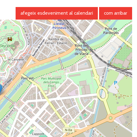
afegeix esdeveniment al calendari
com arribar