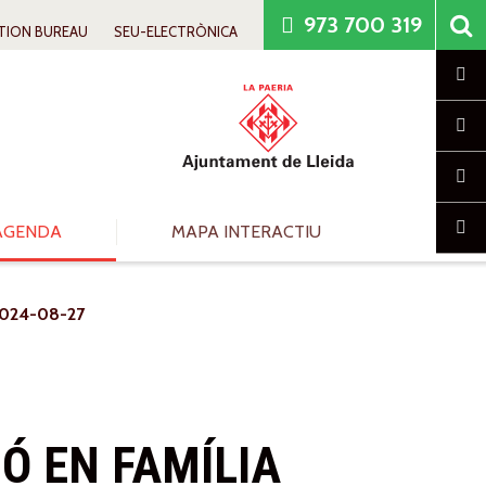
973 700 319
TION BUREAU
SEU-ELECTRÒNICA
Cl
AGENDA
MAPA INTERACTIU
024-08-27
IÓ EN FAMÍLIA