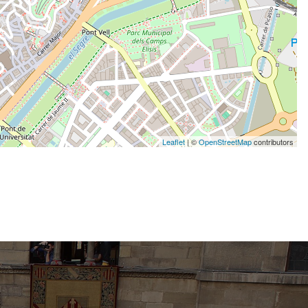
Leaflet
| ©
OpenStreetMap
contributors