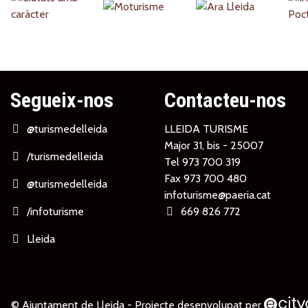
Partners
Segueix-nos
Contacteu-nos
@turismedelleida
LLEIDA TURISME
Major 31, bis - 25007
/turismedelleida
Tel
973 700 319
Fax 973 700 480
@turismedelleida
infoturisme@paeria.cat
/infoturisme
669 826 772
Lleida
© Ajuntament de Lleida -
Projecte desenvolupat per