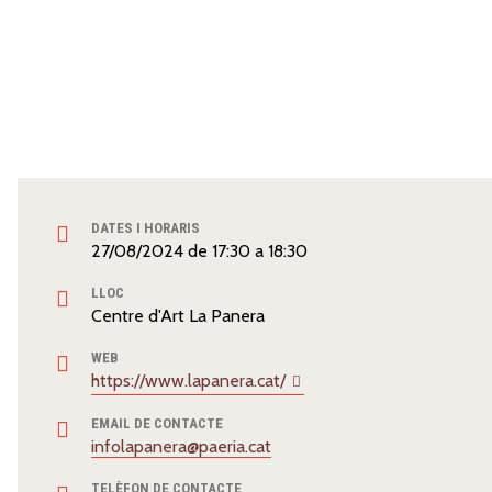
DATES I HORARIS
27/08/2024
de
17:30
a
18:30
LLOC
Centre d'Art La Panera
WEB
https://www.lapanera.cat/
EMAIL DE CONTACTE
infolapanera@paeria.cat
TELÈFON DE CONTACTE