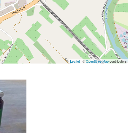
Leaflet
| ©
OpenStreetMap
contributors