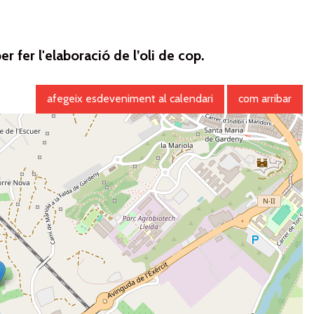
r fer l'elaboració de l’oli de cop.
afegeix esdeveniment al calendari
com arribar