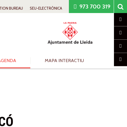
973 700 319
TION BUREAU
SEU-ELECTRÒNICA
Cl
AGENDA
MAPA INTERACTIU
ICÓ