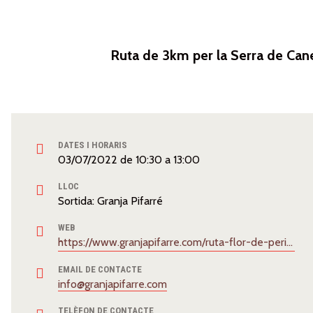
Ruta de 3km per la Serra de Canell
DATES I HORARIS
03/07/2022
de
10:30
a
13:00
LLOC
Sortida: Granja Pifarré
WEB
https://www.granjapifarre.com/ruta-flor-de-perico/
EMAIL DE CONTACTE
info@granjapifarre.com
TELÈFON DE CONTACTE