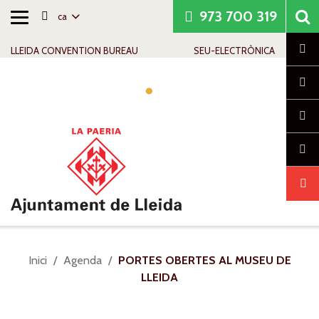
973 700 319
ca
Alternar
Saltar al contingut
Saltar a la navegació
Informació de contacte
navegació
Cl
LLEIDA CONVENTION BUREAU
SEU-ELECTRÒNICA
Alte
nave
Sou
Inici
Agenda
PORTES OBERTES AL MUSEU DE
a:
LLEIDA