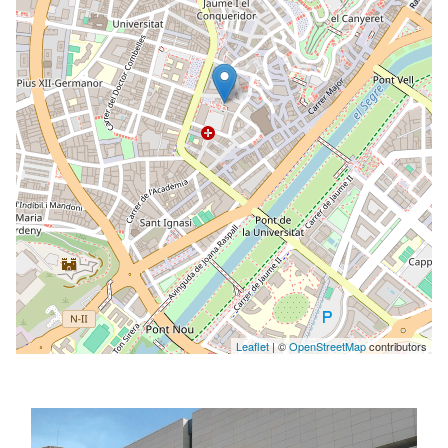
Leaflet
| ©
OpenStreetMap
contributors