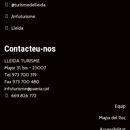
@turismedelleida
/infoturisme
Lleida
Contacteu-nos
LLEIDA TURISME
Major 31, bis - 25007
Tel
973 700 319
Fax 973 700 480
infoturisme@paeria.cat
669 826 772
Equip
Mapa del lloc
Accessibilitat