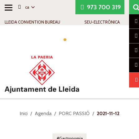
973 700 319
ca
Alternar
Saltar al contingut
Saltar a la navegació
Informació de contacte
navegació
LLEIDA CONVENTION BUREAU
SEU-ELECTRÒNICA
Al
na
Sou
Inici
Agenda
PORC PASSIÓ
2021-11-12
a:
Gastronomia