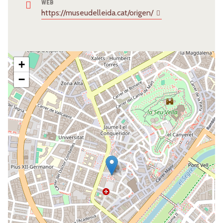
WEB
https://museudelleida.cat/origen/
+
−