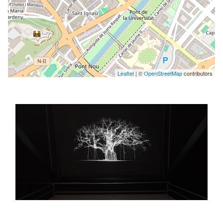
Leaflet
| ©
OpenStreetMap
contributors