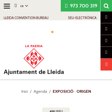
973 700 319
ca
Alternar
Saltar al contingut
Saltar a la navegació
Informació de contacte
navegació
Cl
LLEIDA CONVENTION BUREAU
SEU-ELECTRÒNICA
Alte
nave
Sou
Inici
Agenda
EXPOSICIÓ · ORIGEN
a:
MUSEU