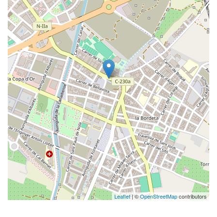
Leaflet
| ©
OpenStreetMap
contributors