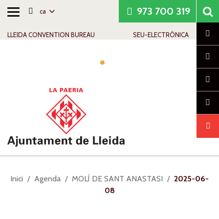
973 700 319
ca
Alternar
Saltar al contingut
Saltar a la navegació
Informació de contacte
navegació
Cl
LLEIDA CONVENTION BUREAU
SEU-ELECTRÒNICA
Alte
nave
Sou
Inici
Agenda
MOLÍ DE SANT ANASTASI
2025-06-
a:
08