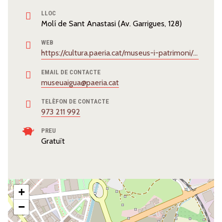
LLOC
Molí de Sant Anastasi (Av. Garrigues, 128)
WEB
https://cultura.paeria.cat/museus-i-patrimoni/museu-de-laigua
EMAIL DE CONTACTE
museuaigua@paeria.cat
TELÈFON DE CONTACTE
973 211 992
PREU
Gratuït
+
−