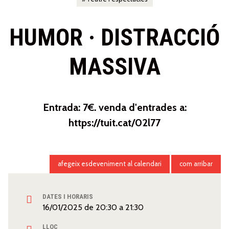
HUMOR · DISTRACCIÓ
MASSIVA
Entrada: 7€. venda d'entrades a:
https://tuit.cat/02l77
afegeix esdeveniment al calendari
com arribar
DATES I HORARIS
16/01/2025
de
20:30
a
21:30
LLOC