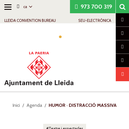
973 700 319
ca
Alternar
Saltar al contingut
Saltar a la navegació
Informació de contacte
navegació
Cl
LLEIDA CONVENTION BUREAU
SEU-ELECTRÒNICA
Alte
nave
Sou
Inici
Agenda
HUMOR · DISTRACCIÓ MASSIVA
a:
Teatre i espectacles