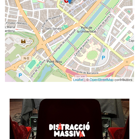
Leaflet
| ©
OpenStreetMap
contributors