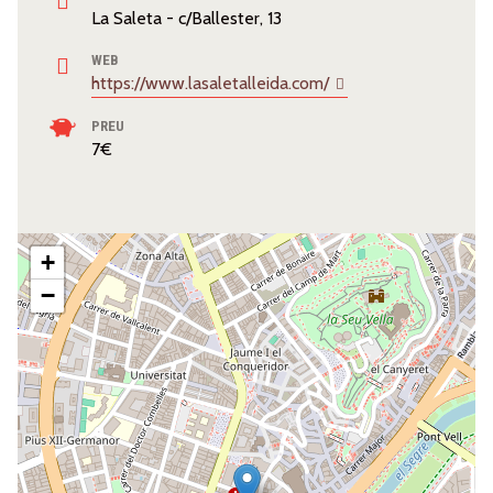
La Saleta - c/Ballester, 13
WEB
https://www.lasaletalleida.com/
PREU
7€
+
−