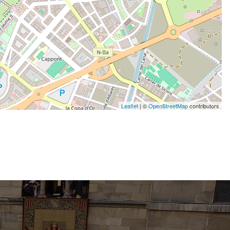
Leaflet
| ©
OpenStreetMap
contributors