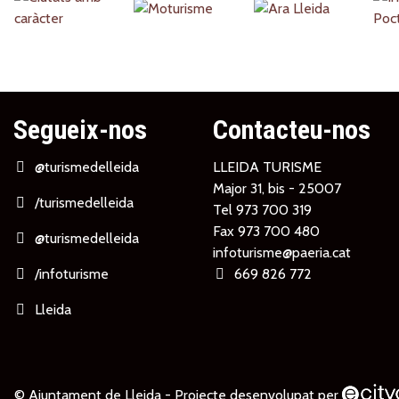
Partners
Segueix-nos
Contacteu-nos
@turismedelleida
LLEIDA TURISME
Major 31, bis - 25007
/turismedelleida
Tel
973 700 319
Fax 973 700 480
@turismedelleida
infoturisme@paeria.cat
/infoturisme
669 826 772
Lleida
© Ajuntament de Lleida -
Projecte desenvolupat per