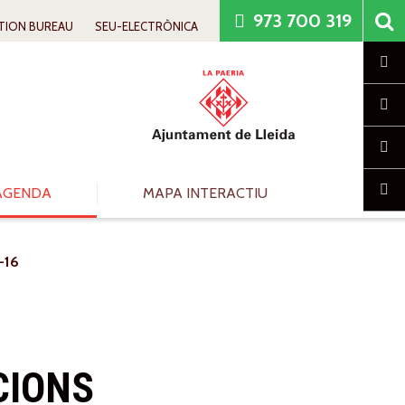
973 700 319
TION BUREAU
SEU-ELECTRÒNICA
Cl
AGENDA
MAPA INTERACTIU
-16
CIONS