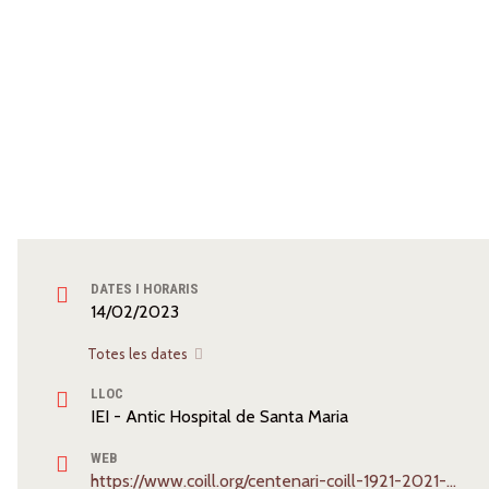
DATES I HORARIS
14/02/2023
Totes les dates
LLOC
IEI - Antic Hospital de Santa Maria
WEB
https://www.coill.org/centenari-coill-1921-2021-exposicio-infermeres-en-la-memoria/