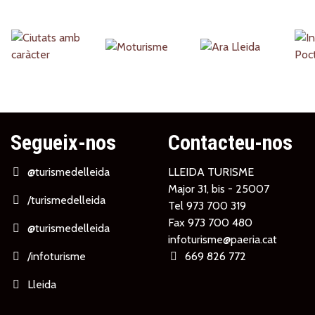
Partners
Segueix-nos
Contacteu-nos
@turismedelleida
LLEIDA TURISME
Major 31, bis - 25007
/turismedelleida
Tel
973 700 319
Fax 973 700 480
@turismedelleida
infoturisme@paeria.cat
/infoturisme
669 826 772
Lleida