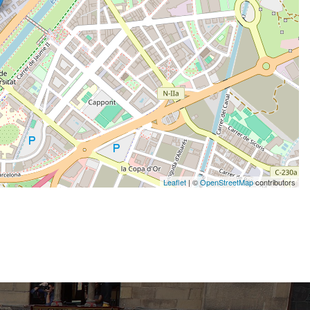
Leaflet
| ©
OpenStreetMap
contributors