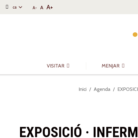
A+
A
ca
A-
Saltar al contingut
Saltar a la navegació
Informació de contacte
VISITAR
MENJAR
Sou
Inici
Agenda
EXPOSICI
a:
EXPOSICIÓ · INFER