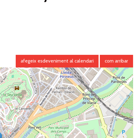
afegeix esdeveniment al calendari
com arribar