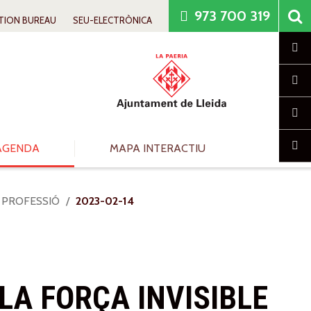
973 700 319
TION BUREAU
SEU-ELECTRÒNICA
Cl
AGENDA
MAPA INTERACTIU
A PROFESSIÓ
2023-02-14
LA FORÇA INVISIBLE