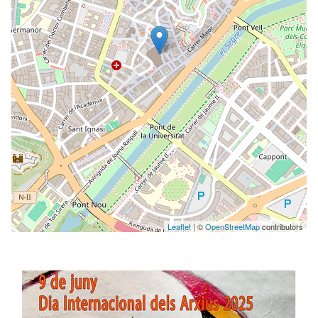
Leaflet
| ©
OpenStreetMap
contributors