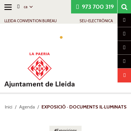
973 700 319
ca
Alternar
Saltar al contingut
Saltar a la navegació
Informació de contacte
navegació
Cl
LLEIDA CONVENTION BUREAU
SEU-ELECTRÒNICA
Alte
nave
Sou
Inici
Agenda
EXPOSICIÓ · DOCUMENTS IL·LUMINATS
a:
Exposicions