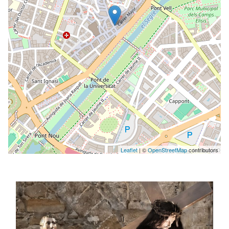
Leaflet
| ©
OpenStreetMap
contributors