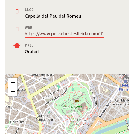
LLOC
Capella del Peu del Romeu
WEB
https://www.pessebristeslleida.com/
PREU
Gratuït
+
−