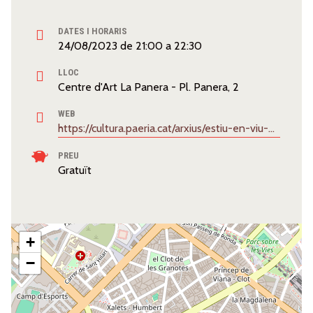
DATES I HORARIS
24/08/2023
de
21:00
a
22:30
LLOC
Centre d'Art La Panera - Pl. Panera, 2
WEB
https://cultura.paeria.cat/arxius/estiu-en-viu-2023
PREU
Gratuït
+
−