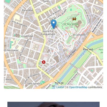
Leaflet
| ©
OpenStreetMap
contributors