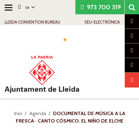
973 700 319
ca
Alternar
Saltar al contingut
Saltar a la navegació
Informació de contacte
navegació
Cl
LLEIDA CONVENTION BUREAU
SEU-ELECTRÒNICA
Alte
nave
Sou
Inici
Agenda
DOCUMENTAL DE MÚSICA A LA
a:
FRESCA · CANTO CÓSMICO. EL NIÑO DE ELCHE