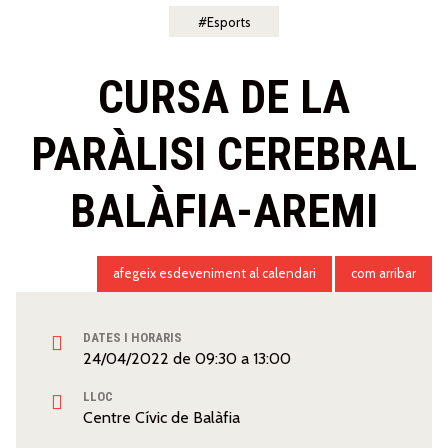
Esports
CURSA DE LA
PARÀLISI CEREBRAL
BALÀFIA-AREMI
afegeix esdeveniment al calendari
com arribar
DATES I HORARIS
24/04/2022
de
09:30
a
13:00
LLOC
Centre Cívic de Balàfia