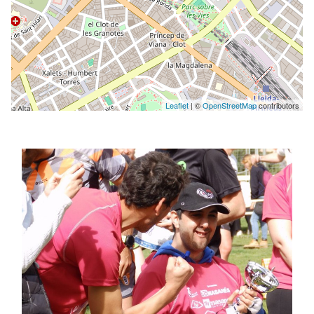
Leaflet
| ©
OpenStreetMap
contributors