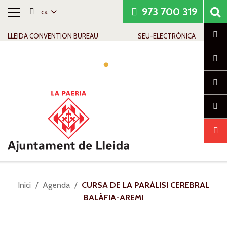
973 700 319
ca
Alternar
Saltar al contingut
Saltar a la navegació
Informació de contacte
navegació
Cl
LLEIDA CONVENTION BUREAU
SEU-ELECTRÒNICA
Alte
nave
Sou
Inici
Agenda
CURSA DE LA PARÀLISI CEREBRAL
a:
BALÀFIA-AREMI