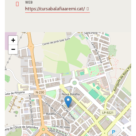
WEB
https://cursabalafiaaremi.cat/
+
−