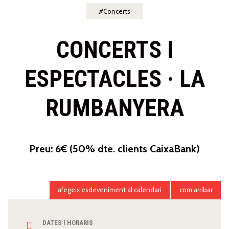
Concerts
CONCERTS I
ESPECTACLES · LA
RUMBANYERA
Preu: 6€ (50% dte. clients CaixaBank)
afegeix esdeveniment al calendari
com arribar
DATES I HORARIS