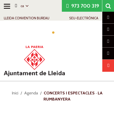
973 700 319
ca
Alternar
Saltar al contingut
Saltar a la navegació
Informació de contacte
navegació
Cl
LLEIDA CONVENTION BUREAU
SEU-ELECTRÒNICA
Alte
nave
Sou
Inici
Agenda
CONCERTS I ESPECTACLES · LA
a:
RUMBANYERA