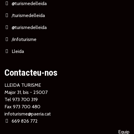
@turismedelleida
/turismedelleida
@turismedelleida
/infoturisme
Lleida
Contacteu-nos
LLEIDA TURISME
Major 31, bis - 25007
Tel
973 700 319
Fax 973 700 480
infoturisme@paeria.cat
669 826 772
Equip