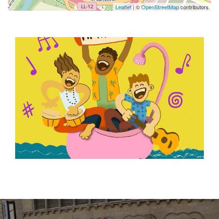
Leaflet
| ©
OpenStreetMap
contributors