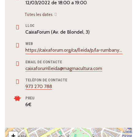
12/03/2022
de
18:00
a
19:00
Totes les dates
LLOC
CaixaForum (Av. de Blondel, 3)
WEB
https://caixaforum.org/ca/lleida/p/la-rumbanyera_a28476470
EMAIL DE CONTACTE
caixaforumlleida@magmacultura.com
TELÈFON DE CONTACTE
973 270 788
PREU
6€
+