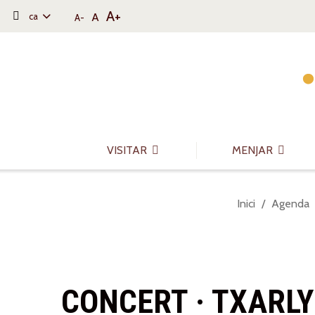
A+
A
ca
A-
Saltar al contingut
Saltar a la navegació
Informació de contacte
VISITAR
MENJAR
Sou
Inici
Agenda
a:
CONCERT · TXARLY