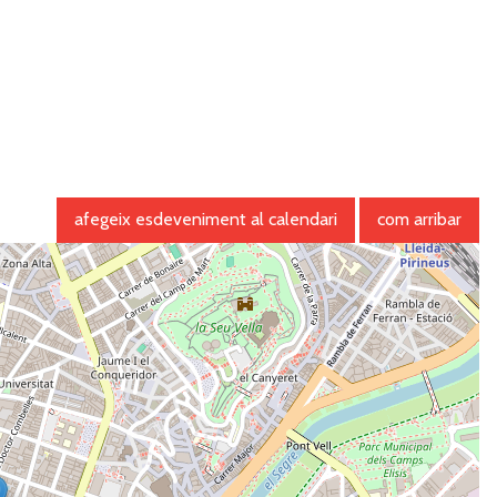
afegeix esdeveniment al calendari
com arribar