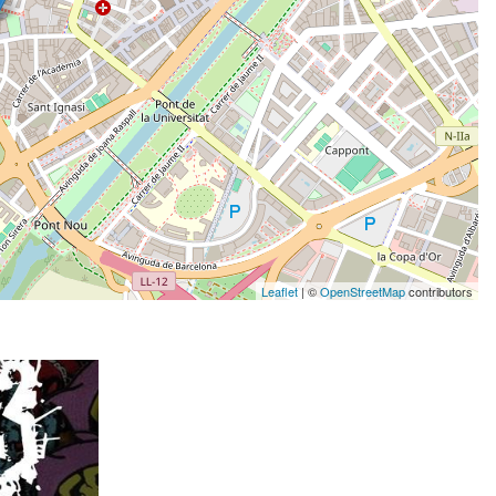
Leaflet
| ©
OpenStreetMap
contributors