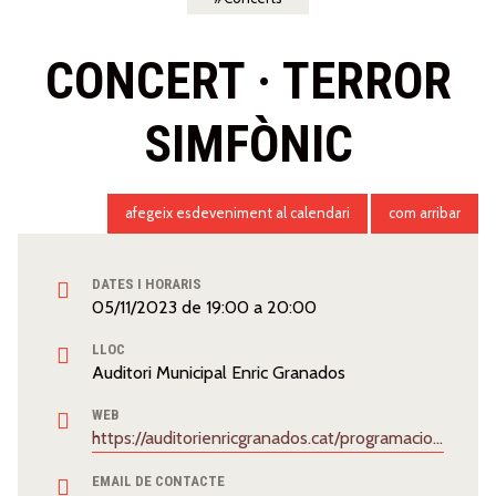
CONCERT · TERROR
SIMFÒNIC
afegeix esdeveniment al calendari
com arribar
DATES I HORARIS
05/11/2023
de
19:00
a
20:00
LLOC
Auditori Municipal Enric Granados
WEB
https://auditorienricgranados.cat/programacio/terror-simfonic-banda-municipal-de-lleida/
EMAIL DE CONTACTE