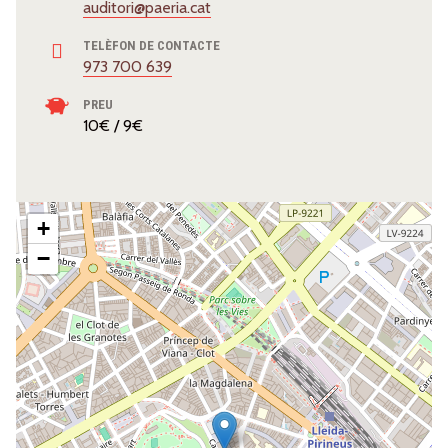
auditori@paeria.cat
TELÈFON DE CONTACTE
973 700 639
PREU
10€ / 9€
+
−