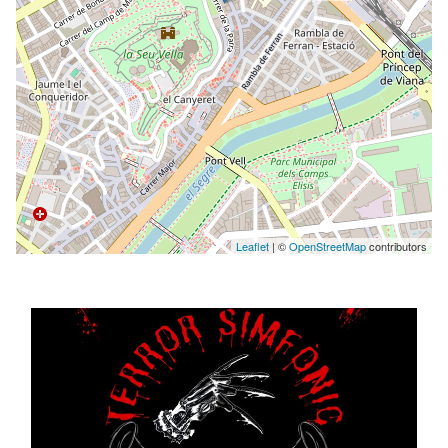
Leaflet
| ©
OpenStreetMap
contributors