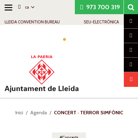
973 700 319
ca
Alternar
Saltar al contingut
Saltar a la navegació
Informació de contacte
navegació
Cl
LLEIDA CONVENTION BUREAU
SEU-ELECTRÒNICA
Alte
nave
Sou
Inici
Agenda
CONCERT · TERROR SIMFÒNIC
a:
Concerts