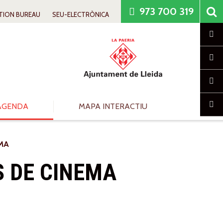
973 700 319
TION BUREAU
SEU-ELECTRÒNICA
Cl
AGENDA
MAPA INTERACTIU
EMA
S DE CINEMA