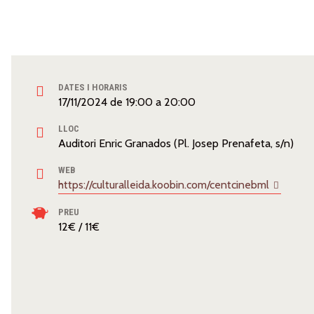
DATES I HORARIS
17/11/2024
de
19:00
a
20:00
LLOC
Auditori Enric Granados (Pl. Josep Prenafeta, s/n)
WEB
https://culturalleida.koobin.com/centcinebml
PREU
12€ / 11€