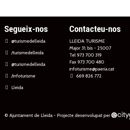
Segueix-nos
Contacteu-nos
@turismedelleida
LLEIDA TURISME
Major 31, bis - 25007
/turismedelleida
Tel
973 700 319
Fax 973 700 480
@turismedelleida
infoturisme@paeria.cat
/infoturisme
669 826 772
Lleida
© Ajuntament de Lleida -
Projecte desenvolupat per