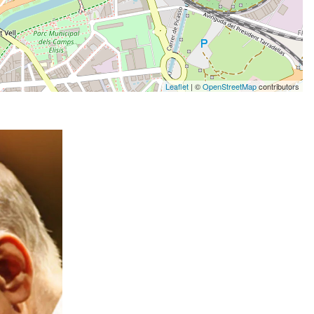
Leaflet
| ©
OpenStreetMap
contributors