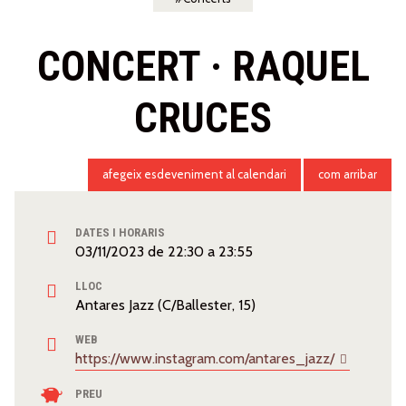
CONCERT · RAQUEL
CRUCES
afegeix esdeveniment al calendari
com arribar
DATES I HORARIS
03/11/2023
de
22:30
a
23:55
LLOC
Antares Jazz (C/Ballester, 15)
WEB
https://www.instagram.com/antares_jazz/
PREU