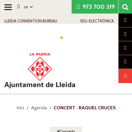
973 700 319
ca
Alternar
Saltar al contingut
Saltar a la navegació
Informació de contacte
navegació
Cl
LLEIDA CONVENTION BUREAU
SEU-ELECTRÒNICA
Alte
nave
Sou
Inici
Agenda
CONCERT · RAQUEL CRUCES
a:
Concerts