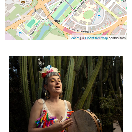
Leaflet
| ©
OpenStreetMap
contributors