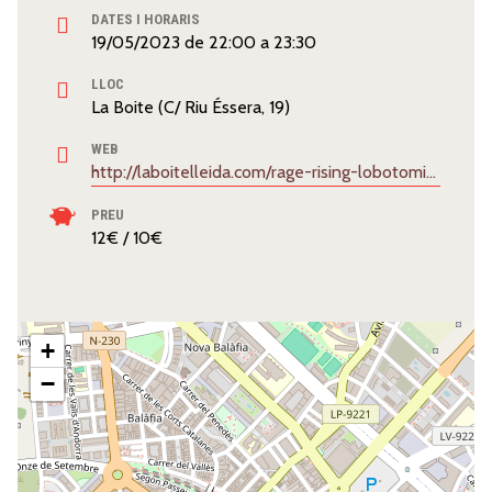
DATES I HORARIS
19/05/2023
de
22:00
a
23:30
LLOC
La Boite (C/ Riu Éssera, 19)
WEB
http://laboitelleida.com/rage-rising-lobotomics/
PREU
12€ / 10€
+
−