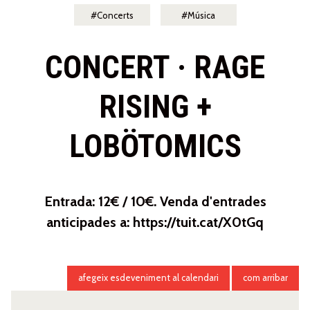
Concerts
Música
CONCERT · RAGE
RISING +
LOBÖTOMICS
Entrada: 12€ / 10€. Venda d'entrades
anticipades a: https://tuit.cat/X0tGq
afegeix esdeveniment al calendari
com arribar