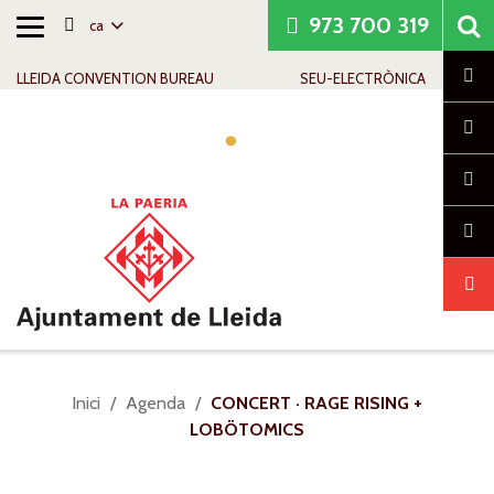
973 700 319
ca
Alternar
Saltar al contingut
Saltar a la navegació
Informació de contacte
navegació
Cl
LLEIDA CONVENTION BUREAU
SEU-ELECTRÒNICA
Alte
nave
Sou
Inici
Agenda
CONCERT · RAGE RISING +
a:
LOBÖTOMICS