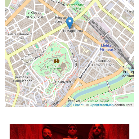
Leaflet
| ©
OpenStreetMap
contributors