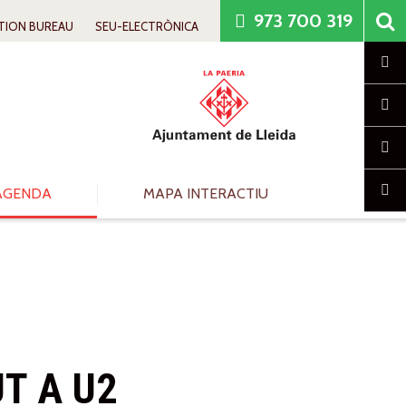
973 700 319
TION BUREAU
SEU-ELECTRÒNICA
Cl
AGENDA
MAPA INTERACTIU
UT A U2