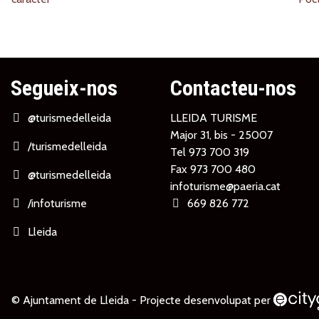
Segueix-nos
Contacteu-nos
@turismedelleida
LLEIDA TURISME
Major 31, bis - 25007
/turismedelleida
Tel
973 700 319
Fax 973 700 480
@turismedelleida
infoturisme@paeria.cat
/infoturisme
669 826 772
Lleida
© Ajuntament de Lleida -
Projecte desenvolupat per