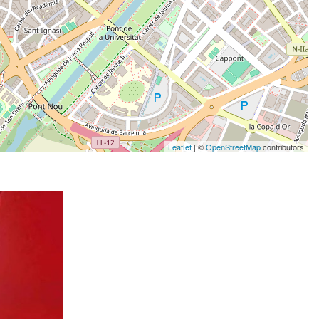
Leaflet
| ©
OpenStreetMap
contributors