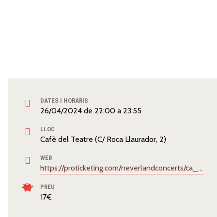
DATES I HORARIS
26/04/2024
de
22:00
a
23:55
LLOC
Cafè del Teatre (C/ Roca Llaurador, 2)
WEB
https://proticketing.com/neverlandconcerts/ca_ES/entradas/evento/35751/session/2044206/select
PREU
17€