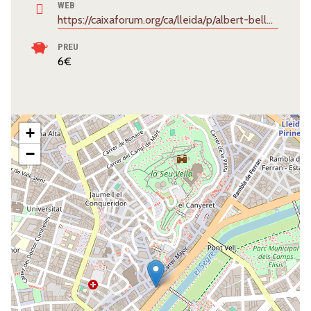
WEB
https://caixaforum.org/ca/lleida/p/albert-bello-oriol-sana-quartet_a168518760
PREU
6€
+
−