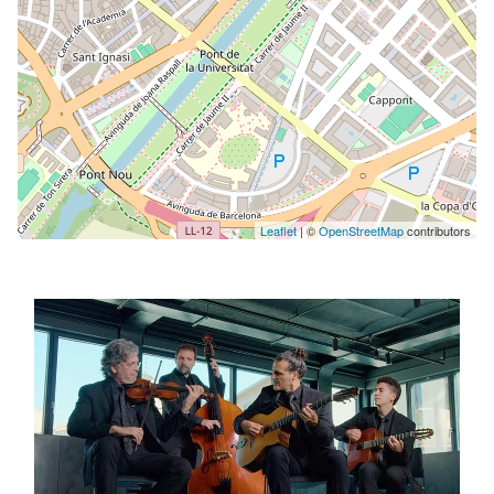
Leaflet
| ©
OpenStreetMap
contributors