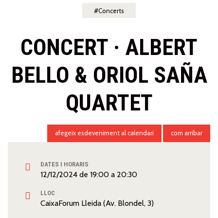
Concerts
CONCERT · ALBERT
BELLO & ORIOL SAÑA
QUARTET
afegeix esdeveniment al calendari
com arribar
DATES I HORARIS
12/12/2024
de
19:00
a
20:30
LLOC
CaixaForum Lleida (Av. Blondel, 3)