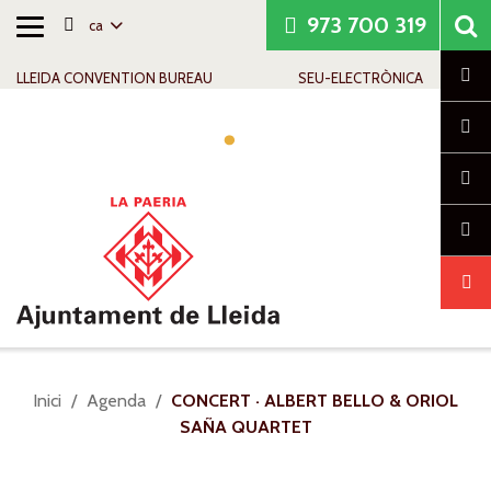
973 700 319
ca
Alternar
Saltar al contingut
Saltar a la navegació
Informació de contacte
navegació
Cl
LLEIDA CONVENTION BUREAU
SEU-ELECTRÒNICA
Alte
nave
Sou
Inici
Agenda
CONCERT · ALBERT BELLO & ORIOL
a:
SAÑA QUARTET