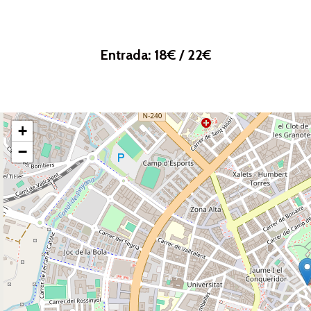
Entrada: 18€ / 22€
+
−