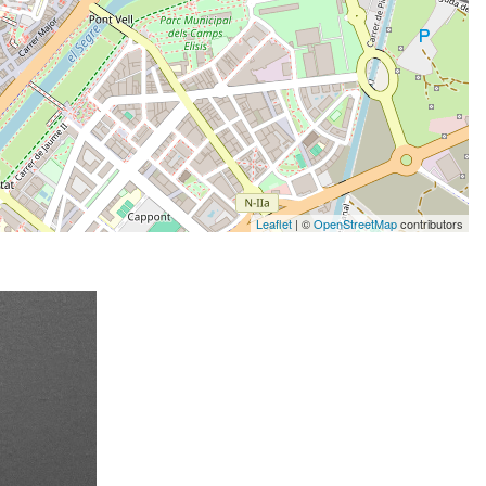
Leaflet
| ©
OpenStreetMap
contributors