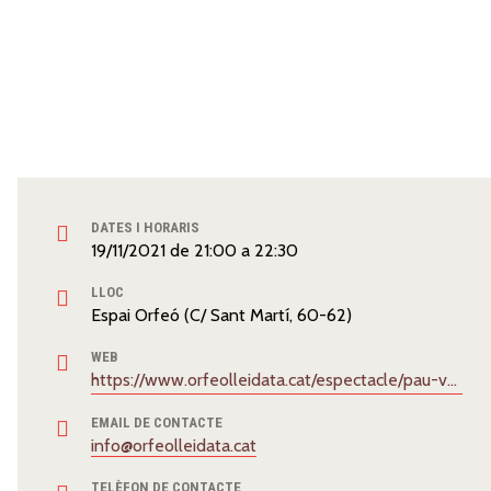
DATES I HORARIS
19/11/2021
de
21:00
a
22:30
LLOC
Espai Orfeó (C/ Sant Martí, 60-62)
WEB
https://www.orfeolleidata.cat/espectacle/pau-vallve/
EMAIL DE CONTACTE
info@orfeolleidata.cat
TELÈFON DE CONTACTE