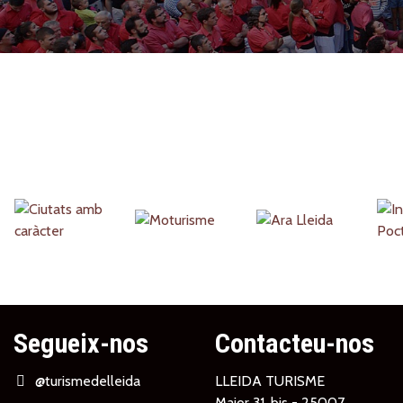
Partners
Segueix-nos
Contacteu-nos
@turismedelleida
LLEIDA TURISME
Major 31, bis - 25007