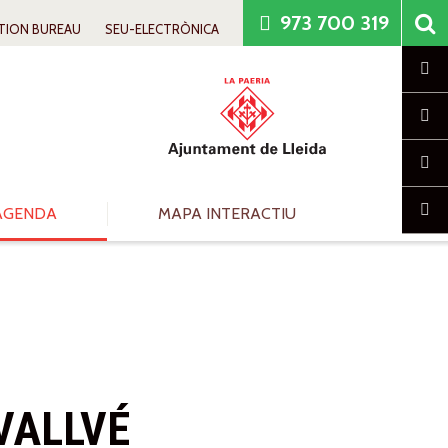
973 700 319
TION BUREAU
SEU-ELECTRÒNICA
Cl
AGENDA
MAPA INTERACTIU
VALLVÉ