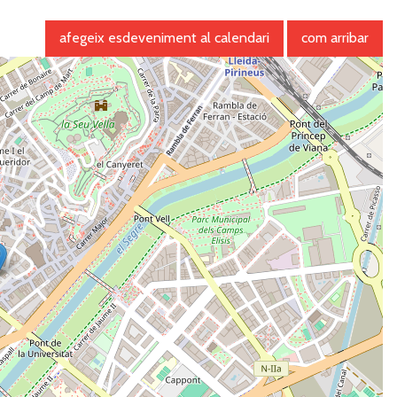
afegeix esdeveniment al calendari
com arribar