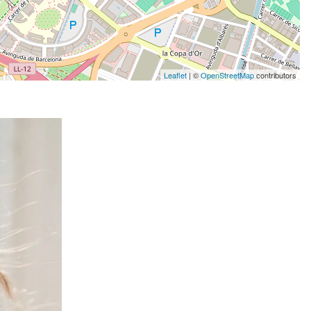
Leaflet
| ©
OpenStreetMap
contributors