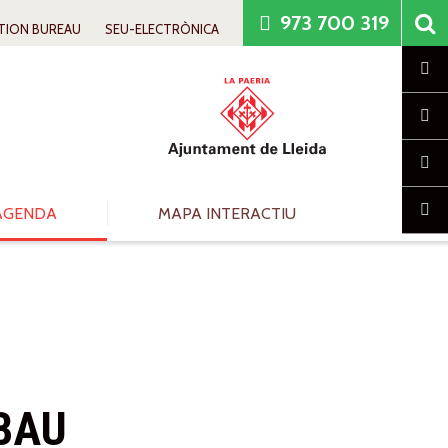
973 700 319
TION BUREAU
SEU-ELECTRÒNICA
Cl
AGENDA
MAPA INTERACTIU
BAU