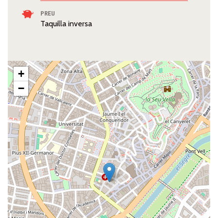
PREU
Taquilla inversa
+
−