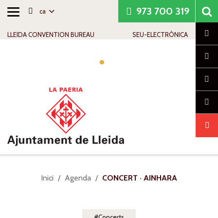
973 700 319
ca
Alternar
Saltar al contingut
Saltar a la navegació
Informació de contacte
navegació
Cl
LLEIDA CONVENTION BUREAU
SEU-ELECTRÒNICA
Alte
nave
Sou
Inici
Agenda
CONCERT · AINHARA
a:
Concerts