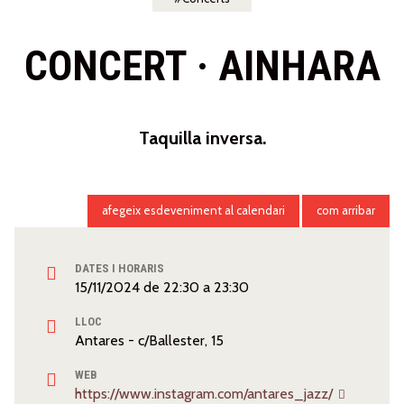
CONCERT · AINHARA
Taquilla inversa.
afegeix esdeveniment al calendari
com arribar
DATES I HORARIS
15/11/2024
de
22:30
a
23:30
LLOC
Antares - c/Ballester, 15
WEB
https://www.instagram.com/antares_jazz/