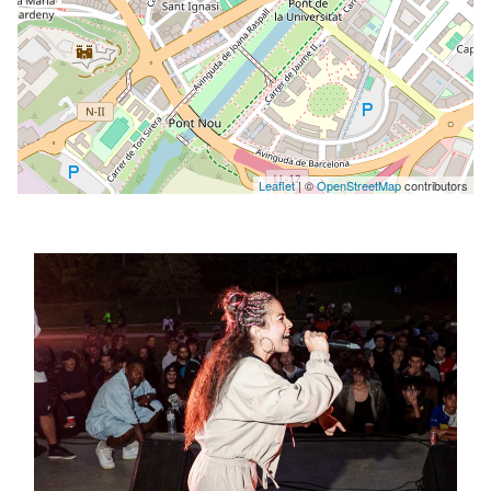
Leaflet
| ©
OpenStreetMap
contributors