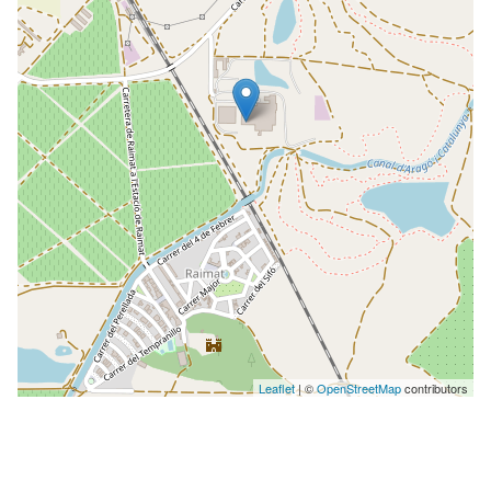
Leaflet
| ©
OpenStreetMap
contributors