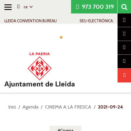
973 700 319
ca
Alternar
Saltar al contingut
Saltar a la navegació
Informació de contacte
navegació
Cl
LLEIDA CONVENTION BUREAU
SEU-ELECTRÒNICA
Alte
nave
Sou
Inici
Agenda
CINEMA A LA FRESCA
2021-09-24
a:
Cinema