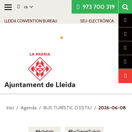
973 700 319
ca
Alternar
Saltar al contingut
Saltar a la navegació
Informació de contacte
navegació
Cl
LLEIDA CONVENTION BUREAU
SEU-ELECTRÒNICA
Alte
nave
Sou
Inici
Agenda
BUS TURÍSTIC D'ESTIU
2026-06-08
a:
Activitats
BusTrenetTurístic