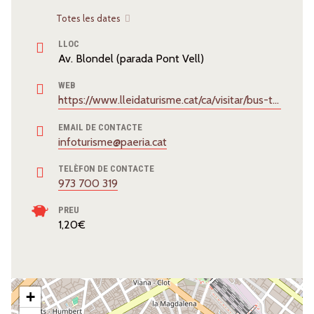
Totes les dates
LLOC
Av. Blondel (parada Pont Vell)
WEB
https://www.lleidaturisme.cat/ca/visitar/bus-turistic
EMAIL DE CONTACTE
infoturisme@paeria.cat
TELÈFON DE CONTACTE
973 700 319
PREU
1,20€
+