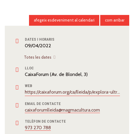
afegeix esdeveniment al calendari
com arribar
DATES I HORARIS
09/04/2022
Totes les dates
LLOC
CaixaForum (Av. de Blondel, 3)
WEB
https://caixaforum.org/ca/lleida/p/explora-ultrasons_a44870325
EMAIL DE CONTACTE
caixaforumlleida@magmacultura.com
TELÈFON DE CONTACTE
973 270 788