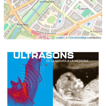
Leaflet
| ©
OpenStreetMap
contributors