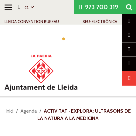
973 700 319
ca
Alternar
Saltar al contingut
Saltar a la navegació
Informació de contacte
navegació
Cl
LLEIDA CONVENTION BUREAU
SEU-ELECTRÒNICA
Alte
nave
Sou
Inici
Agenda
ACTIVITAT · EXPLORA: ULTRASONS DE
a:
LA NATURA A LA MEDICINA