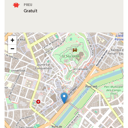
PREU
Gratuït
+
−