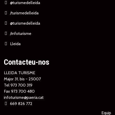
@turismedelleida
/turismedelleida
@turismedelleida
/infoturisme
Lleida
Contacteu-nos
LLEIDA TURISME
Major 31, bis - 25007
Tel
973 700 319
Fax 973 700 480
infoturisme@paeria.cat
669 826 772
Equip