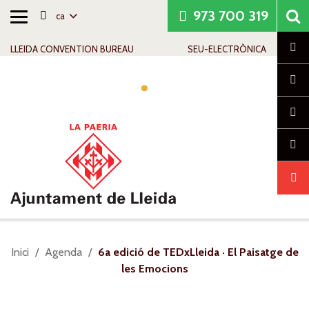
973 700 319
ca
Alternar
Saltar al contingut
Saltar a la navegació
Informació de contacte
navegació
Cl
LLEIDA CONVENTION BUREAU
SEU-ELECTRÒNICA
Alte
nave
Sou
Inici
Agenda
6a edició de TEDxLleida · El Paisatge de
a:
les Emocions