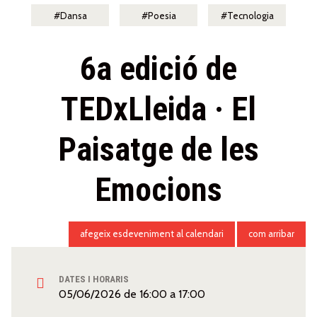
Dansa
Poesia
Tecnologia
6a edició de
TEDxLleida · El
Paisatge de les
Emocions
afegeix esdeveniment al calendari
com arribar
DATES I HORARIS
05/06/2026
de
16:00
a
17:00