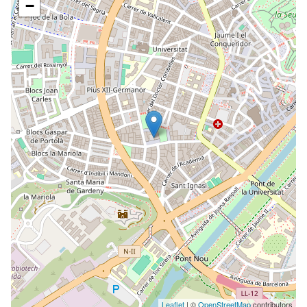
−
Leaflet
| ©
OpenStreetMap
contributors