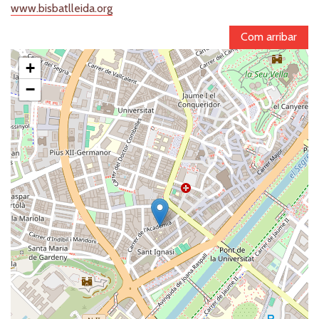
www.bisbatlleida.org
Com arribar
+
−