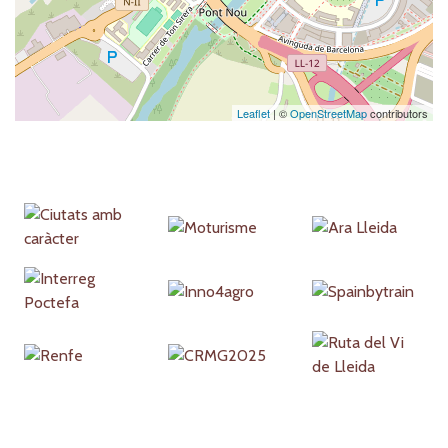
Leaflet
| ©
OpenStreetMap
contributors
Partners