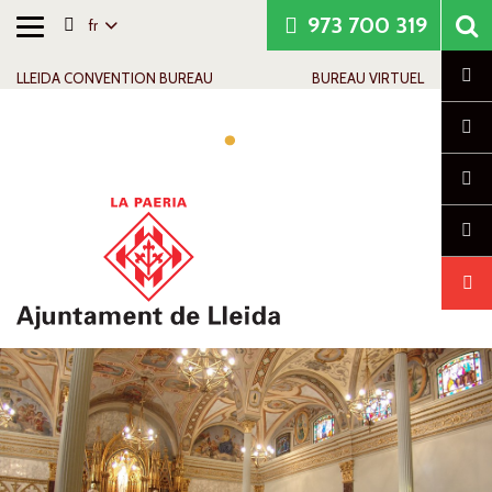
973 700 319
fr
Basculer
Aller au contenu
Aller à la navigation
Contactez-nous
la
Cl
LLEIDA CONVENTION BUREAU
BUREAU VIRTUEL
navigation
Basc
la
navi