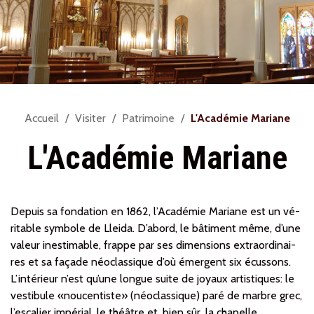
Vous
Accueil
Visiter
Patrimoine
L'Académie Mariane
êtes
L'Académie Mariane
ici :
Depuis sa fondation en 1862, l’Académie Mariane est un vé­
ri­ta­ble symbole de Lleida. D’abord, le bâtiment même, d’une
valeur inestimable, fra­p­pe par ses di­men­sions ex­traor­di­nai­
res et sa façade néo­clas­sique d’où émer­gent six écussons.
L’intérieur n’est qu’une longue suite de jo­yaux artistiques: le
vestibule «noucen­tiste» (néo­clas­sique) paré de marbre grec,
l’escalier impérial, le théâtre et, bien sûr, la chapelle.