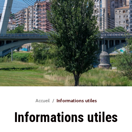
Vous
Accueil
Informations utiles
êtes
Informations utiles
ici :