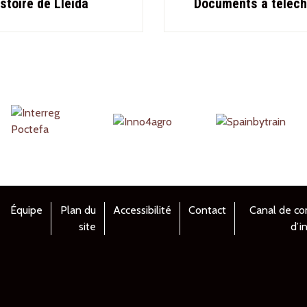
stoire de Lleida
Documents à téléch
Équipe
Plan du
Accessibilité
Contact
Canal de co
site
d’i