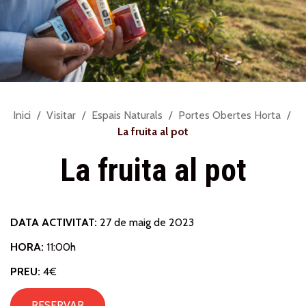
Sou
Inici
Visitar
Espais Naturals
Portes Obertes Horta
a:
La fruita al pot
La fruita al pot
DATA ACTIVITAT:
27 de maig de 2023
HORA:
11:00h
PREU:
4€
RESERVAR