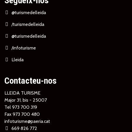
Segueix-nos
@turismedelleida
/turismedelleida
@turismedelleida
/infoturisme
Lleida
Contacteu-nos
LLEIDA TURISME
Major 31, bis - 25007
Tel
973 700 319
Fax 973 700 480
infoturisme@paeria.cat
669 826 772