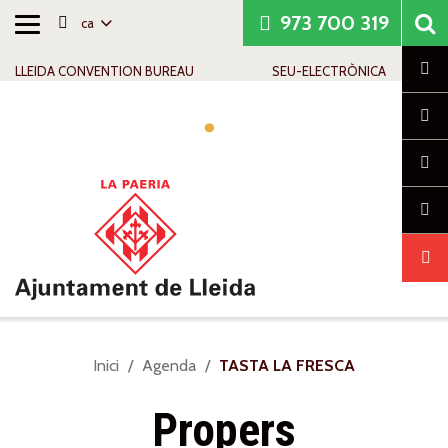
973 700 319
ca
Alternar
Saltar al contingut
Saltar a la navegació
Informació de contacte
navegació
Cl
LLEIDA CONVENTION BUREAU
SEU-ELECTRÒNICA
Alte
nave
Sou
Inici
Agenda
TASTA LA FRESCA
a:
Propers