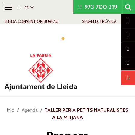
973 700 319
ca
Alternar
Saltar al contingut
Saltar a la navegació
Informació de contacte
navegació
Cl
LLEIDA CONVENTION BUREAU
SEU-ELECTRÒNICA
Alte
nave
Sou
Inici
Agenda
TALLER PER A PETITS NATURALISTES
a:
A LA MITJANA