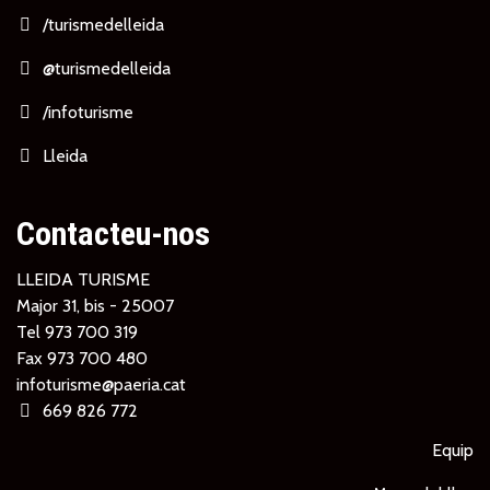
/turismedelleida
@turismedelleida
/infoturisme
Lleida
Contacteu-nos
LLEIDA TURISME
Major 31, bis - 25007
Tel
973 700 319
Fax 973 700 480
infoturisme@paeria.cat
669 826 772
Equip