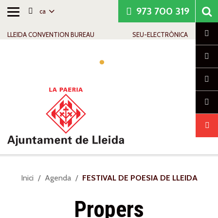
973 700 319
ca
Alternar
Saltar al contingut
Saltar a la navegació
Informació de contacte
navegació
Cl
LLEIDA CONVENTION BUREAU
SEU-ELECTRÒNICA
Alte
nave
Sou
Inici
Agenda
FESTIVAL DE POESIA DE LLEIDA
a:
Propers