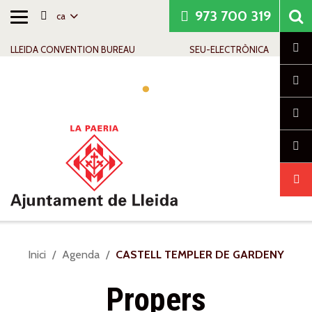
973 700 319
ca
Alternar
Saltar al contingut
Saltar a la navegació
Informació de contacte
navegació
Cl
LLEIDA CONVENTION BUREAU
SEU-ELECTRÒNICA
Alte
nave
Sou
Inici
Agenda
CASTELL TEMPLER DE GARDENY
a:
Propers